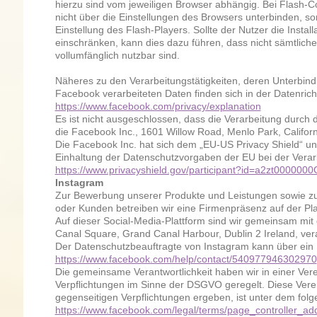
hierzu sind vom jeweiligen Browser abhängig. Bei Flash-Co
nicht über die Einstellungen des Browsers unterbinden, s
Einstellung des Flash-Players. Sollte der Nutzer die Instal
einschränken, kann dies dazu führen, dass nicht sämtlic
vollumfänglich nutzbar sind.
Näheres zu den Verarbeitungstätigkeiten, deren Unterbin
Facebook verarbeiteten Daten finden sich in der Datenrich
https://www.facebook.com/privacy/explanation
Es ist nicht ausgeschlossen, dass die Verarbeitung durch 
die Facebook Inc., 1601 Willow Road, Menlo Park, Californ
Die Facebook Inc. hat sich dem „EU-US Privacy Shield“ un
Einhaltung der Datenschutzvorgaben der EU bei der Verar
https://www.privacyshield.gov/participant?id=a2zt00000
Instagram
Zur Bewerbung unserer Produkte und Leistungen sowie zu
oder Kunden betreiben wir eine Firmenpräsenz auf der Pla
Auf dieser Social-Media-Plattform sind wir gemeinsam mit
Canal Square, Grand Canal Harbour, Dublin 2 Ireland, vera
Der Datenschutzbeauftragte von Instagram kann über ein 
https://www.facebook.com/help/contact/540977946302970
Die gemeinsame Verantwortlichkeit haben wir in einer Vere
Verpflichtungen im Sinne der DSGVO geregelt. Diese Verei
gegenseitigen Verpflichtungen ergeben, ist unter dem folg
https://www.facebook.com/legal/terms/page_controller_a