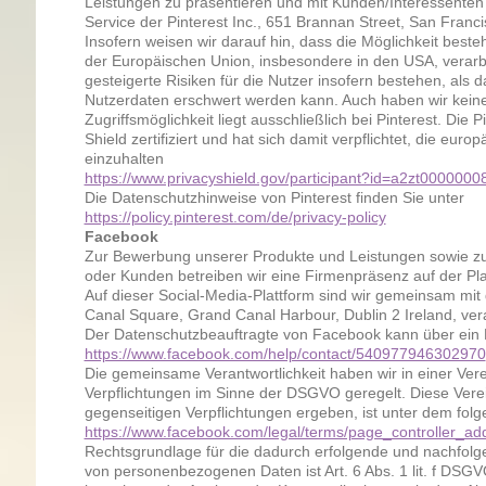
Leistungen zu präsentieren und mit Kunden/Interessenten 
Service der Pinterest Inc., 651 Brannan Street, San Franc
Insofern weisen wir darauf hin, dass die Möglichkeit best
der Europäischen Union, insbesondere in den USA, verarb
gesteigerte Risiken für die Nutzer insofern bestehen, als da
Nutzerdaten erschwert werden kann. Auch haben wir keinen
Zugriffsmöglichkeit liegt ausschließlich bei Pinterest. Die P
Shield zertifiziert und hat sich damit verpflichtet, die eu
einzuhalten
https://www.privacyshield.gov/participant?id=a2zt00000
Die Datenschutzhinweise von Pinterest finden Sie unter
https://policy.pinterest.com/de/privacy-policy
Facebook
Zur Bewerbung unserer Produkte und Leistungen sowie zu
oder Kunden betreiben wir eine Firmenpräsenz auf der Pl
Auf dieser Social-Media-Plattform sind wir gemeinsam mit
Canal Square, Grand Canal Harbour, Dublin 2 Ireland, vera
Der Datenschutzbeauftragte von Facebook kann über ein K
https://www.facebook.com/help/contact/540977946302970
Die gemeinsame Verantwortlichkeit haben wir in einer Vere
Verpflichtungen im Sinne der DSGVO geregelt. Diese Verei
gegenseitigen Verpflichtungen ergeben, ist unter dem folg
https://www.facebook.com/legal/terms/page_controller_a
Rechtsgrundlage für die dadurch erfolgende und nachfol
von personenbezogenen Daten ist Art. 6 Abs. 1 lit. f DSGV