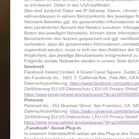
so erhobenen Daten in den USA stattfindet.
Dies sind zunächst Daten wie IP-Adresse, Datum, Uhrzeit u
währenddessen in seinem Benutzerkonto des jeweiligen Ne
Netzwerk-Betreiber ggf. die gesammelten Informationen 
dem persönlichen Account des Nutzers zuordnen. Interagier
Button des jeweiligen Netzwerks, können diese Informatio
Benutzerkonto des Nutzers gespeichert und ggf. veröffentl
verhindern, dass die gesammelten Informationen unmittel
zugeordnet werden, muss er sich vor dem Anklicken der G
Möglichkeit, das jeweilige Benutzerkonto entsprechend zu 
Folgende soziale Netzwerke werden in unsere Seite durch
facebook
Facebook Ireland Limited, 4 Grand Canal Square, Dublin 2
der Facebook Inc., 1601 S. California Ave., Palo Alto, CA 
Datenschutzerklärung:
https://www.facebook.com/policy.p
Zertifizierung EU-US-Datenschutz („EU-US Privacy Shield“
https://www.privacyshield.gov/participant?id=a2zt00000
Pinterest
Pinterest Inc., 651 Brannan Street, San Francisco, CA, 94
Datenschutzerklärung:
https://policy.pinterest.com/de/priv
Zertifizierung EU-US-Datenschutz („EU-US Privacy Shield“
https://www.privacyshield.gov/participant?id=a2zt00000
„Facebook“-Social-Plug-in
In unserem Internetauftritt setzen wir das Plug-in des Soc
Facebook handelt es sich um einen Internetservice der fac