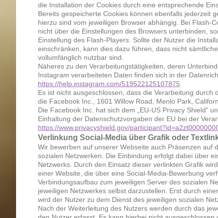
die Installation der Cookies durch eine entsprechende Ein
Bereits gespeicherte Cookies können ebenfalls jederzeit g
hierzu sind vom jeweiligen Browser abhängig. Bei Flash-Co
nicht über die Einstellungen des Browsers unterbinden, s
Einstellung des Flash-Players. Sollte der Nutzer die Instal
einschränken, kann dies dazu führen, dass nicht sämtlic
vollumfänglich nutzbar sind.
Näheres zu den Verarbeitungstätigkeiten, deren Unterbin
Instagram verarbeiteten Daten finden sich in der Datenrich
https://help.instagram.com/519522125107875
Es ist nicht ausgeschlossen, dass die Verarbeitung durch 
die Facebook Inc., 1601 Willow Road, Menlo Park, Californ
Die Facebook Inc. hat sich dem „EU-US Privacy Shield“ un
Einhaltung der Datenschutzvorgaben der EU bei der Verar
https://www.privacyshield.gov/participant?id=a2zt00000
Verlinkung Social-Media über Grafik oder Textlin
Wir bewerben auf unserer Webseite auch Präsenzen auf 
sozialen Netzwerken. Die Einbindung erfolgt dabei über ein
Netzwerks. Durch den Einsatz dieser verlinkten Grafik wird
einer Website, die über eine Social-Media-Bewerbung ver
Verbindungsaufbau zum jeweiligen Server des sozialen N
jeweiligen Netzwerkes selbst darzustellen. Erst durch eine
wird der Nutzer zu dem Dienst des jeweiligen sozialen Netz
Nach der Weiterleitung des Nutzers werden durch das jew
den Nutzer erfasst. Es kann hierbei nicht ausgeschlossen