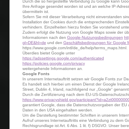
Durch die so hergestellte Verbindung zu Google kann Goog
Ihre Anfrage gesendet worden ist und an welche IP-Adres
übermitteln ist.
Sofern Sie mit dieser Verarbeitung nicht einverstanden sin
Installation der Cookies durch die entsprechenden Einstel
verhindern. Einzelheiten hierzu finden Sie vorstehend unt
Zudem erfolgt die Nutzung von Google Maps sowie der ü
Informationen nach den
Google-Nutzungsbedingungen
ht
gl=DE&hl=de
und den
Geschäftsbedingungen für Google 
https://www.google.com/intl/de_de/help/terms_maps.html.
Überdies bietet Google unter
https://adssettings.google.com/authenticated
https://policies.google.com/privacy
weitergehende Informationen an.
Google Fonts
In unserem Internetauftritt setzen wir Google Fonts zur Dar
Es handelt sich hierbei um einen Dienst der Google Irela
Street, Dublin 4, Irland, nachfolgend nur „Google“ genannt
Durch die Zertifizierung nach dem EU-US-Datenschutzschil
https://www.privacyshield.gov/participant?id=a2zt000000
garantiert Google, dass die Datenschutzvorgaben der EU 
Daten in den USA eingehalten werden.
Um die Darstellung bestimmter Schriften in unserem Interne
Aufruf unseres Internetauftritts eine Verbindung zu dem 
Rechtsgrundlage ist Art. 6 Abs. 1 lit. f) DSGVO. Unser berec