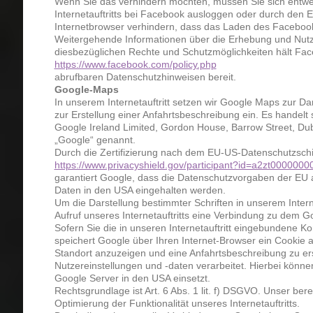
Wenn Sie das verhindern möchten, müssen Sie sich entw
Internetauftritts bei Facebook ausloggen oder durch den E
Internetbrowser verhindern, dass das Laden des Facebook-
Weitergehende Informationen über die Erhebung und Nutz
diesbezüglichen Rechte und Schutzmöglichkeiten hält Fac
https://www.facebook.com/policy.php
abrufbaren Datenschutzhinweisen bereit.
Google-Maps
In unserem Internetauftritt setzen wir Google Maps zur Da
zur Erstellung einer Anfahrtsbeschreibung ein. Es handelt 
Google Ireland Limited, Gordon House, Barrow Street, Dubl
„Google“ genannt.
Durch die Zertifizierung nach dem EU-US-Datenschutzschil
https://www.privacyshield.gov/participant?id=a2zt000000
garantiert Google, dass die Datenschutzvorgaben der EU 
Daten in den USA eingehalten werden.
Um die Darstellung bestimmter Schriften in unserem Interne
Aufruf unseres Internetauftritts eine Verbindung zu dem 
Sofern Sie die in unseren Internetauftritt eingebundene
speichert Google über Ihren Internet-Browser ein Cookie
Standort anzuzeigen und eine Anfahrtsbeschreibung zu ers
Nutzereinstellungen und -daten verarbeitet. Hierbei könne
Google Server in den USA einsetzt.
Rechtsgrundlage ist Art. 6 Abs. 1 lit. f) DSGVO. Unser berec
Optimierung der Funktionalität unseres Internetauftritts.