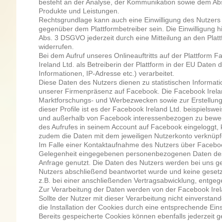
besteht an der Analyse, der Kommunikation sowie dem Ab
Produkte und Leistungen.
Rechtsgrundlage kann auch eine Einwilligung des Nutzers 
gegenüber dem Plattformbetreiber sein. Die Einwilligung h
Abs. 3 DSGVO jederzeit durch eine Mitteilung an den Platt
widerrufen.
Bei dem Aufruf unseres Onlineauftritts auf der Plattform
Ireland Ltd. als Betreiberin der Plattform in der EU Daten 
Informationen, IP-Adresse etc.) verarbeitet.
Diese Daten des Nutzers dienen zu statistischen Informa
unserer Firmenpräsenz auf Facebook. Die Facebook Irelan
Marktforschungs- und Werbezwecken sowie zur Erstellung 
dieser Profile ist es der Facebook Ireland Ltd. beispielswe
und außerhalb von Facebook interessenbezogen zu bewerb
des Aufrufes in seinem Account auf Facebook eingeloggt, 
zudem die Daten mit dem jeweiligen Nutzerkonto verknüpf
Im Falle einer Kontaktaufnahme des Nutzers über Faceboo
Gelegenheit eingegebenen personenbezogenen Daten des 
Anfrage genutzt. Die Daten des Nutzers werden bei uns ge
Nutzers abschließend beantwortet wurde und keine gesetz
z.B. bei einer anschließenden Vertragsabwicklung, entgeg
Zur Verarbeitung der Daten werden von der Facebook Irela
Sollte der Nutzer mit dieser Verarbeitung nicht einverstand
die Installation der Cookies durch eine entsprechende Ein
Bereits gespeicherte Cookies können ebenfalls jederzeit g