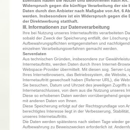
Ebenfalls haben die Nutzer und Betroffenen nach Art
Widerspruch gegen die künftige Verarbeitung der sie 
Daten durch den Anbieter nach Maßgabe von Art. 6 Abs.
werden. Insbesondere ist ein Widerspruch gegen die
der Direktwerbung statthaft.
III. Informationen zur Datenverarbeitung
Ihre bei Nutzung unseres Internetauftritts verarbeiteten D
sobald der Zweck der Speicherung entfällt, der Löschung 
Aufbewahrungspflichten entgegenstehen und nachfolgend
einzelnen Verarbeitungsverfahren gemacht werden.
Serverdaten
Aus technischen Gründen, insbesondere zur Gewährleistun
Internetauftritts, werden Daten durch Ihren Internet-Brow
Webspace-Provider übermittelt. Mit diesen sog. Server-Log
Ihres Internetbrowsers, das Betriebssystem, die Website, 
Internetauftritt gewechselt haben (Referrer URL), die Websi
Sie besuchen, Datum und Uhrzeit des jeweiligen Zugriffs 
Internetanschlusses, von dem aus die Nutzung unseres Inter
Diese so erhobenen Daten werden vorrübergehend gespei
mit anderen Daten von Ihnen.
Diese Speicherung erfolgt auf der Rechtsgrundlage von Art
berechtigtes Interesse liegt in der Verbesserung, Stabilität
unseres Internetauftritts.
Die Daten werden spätestens nach sieben Tage wieder gelö
Aufbewahrung zu Beweiszwecken erforderlich ist. Andernfal